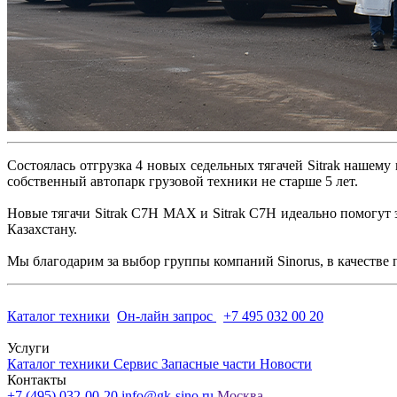
Состоялась отгрузка 4 новых седельных тягачей Sitrak нашему
собственный автопарк грузовой техники не старше 5 лет.
Новые тягачи Sitrak C7H MAX и Sitrak C7H идеально помогут 
Казахстану.
Мы благодарим за выбор группы компаний Sinorus, в качестве 
Каталог техники
Он-лайн запрос
+7 495 032 00 20
Услуги
Каталог техники
Сервис
Запасные части
Новости
Контакты
+7 (495) 032-00-20
info@gk-sino.ru
Москва