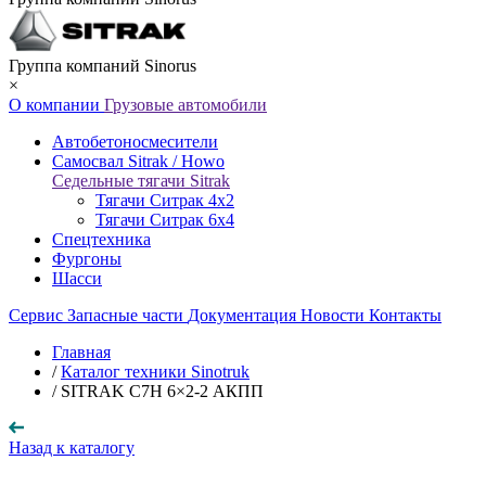
Группа компаний Sinorus
×
О компании
Грузовые автомобили
Автобетоносмесители
Самосвал Sitrak / Howo
Седельные тягачи Sitrak
Тягачи Ситрак 4х2
Тягачи Ситрак 6х4
Спецтехника
Фургоны
Шасси
Сервис
Запасные части
Документация
Новости
Контакты
Главная
/
Каталог техники Sinotruk
/
SITRAK C7H 6×2-2 АКПП
Назад к каталогу